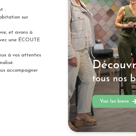
t :
abitation sur
ie, et avons à
 avec une ÉCOUTE
ux à vos attentes
Découvr
alisé.
ous accompagner
tous nos b
Voir les biens