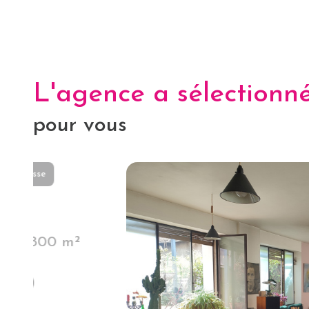
L'agence a sélectionn
pour vous
Loué
Studio 1 pièce(s)
29.45 m²
Lyon (69006)