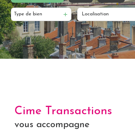
Alerte
e-
Type de bien
De l'ancien
à l'année
mail
De l'immo pro
De l'immo pro
Biens
vendus
Contact
Cime Transactions
vous accompagne