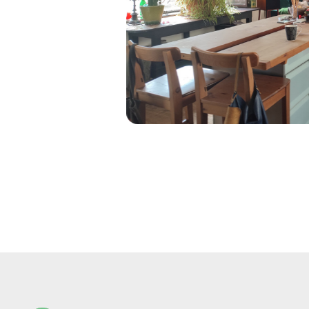
610 € HC*