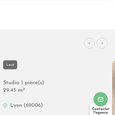
2
82.6
chambre(s)
m²
Contacter
l'agence