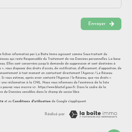
Envoyer
 un fichier informatisé par La Boite Immo agissant comme Sous-traitant du
u Réseau qui reste Responsable du Traitement de vos Données personnelles. La base
éseau. Elles sont conservées jusqu'à demande de suppression et sont destinées à
», vous disposez des droits d’accès, de rectification, d’effacement, d’opposition, de
e consentement à tout moment en contactant directement l’Agence / Le Réseau.
. Si vous estimez, après avoir contacté l'Agence / le Réseau, que vos droits «
 une réclamation à la CNIL. Nous vous informons de l’existence de la liste
 pouvez vous inscrire ici :
https://www.bloctel.gouv.fr
. Dans le cadre de la
ire de Données sensibles dans le champ de saisie libre.
ité
et es
Conditions d'utilisation
de Google s'appliquent.
Réalisé par