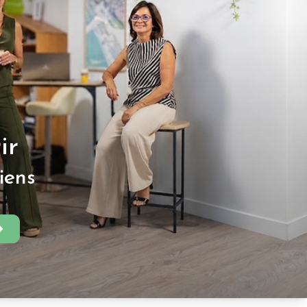
ir
iens