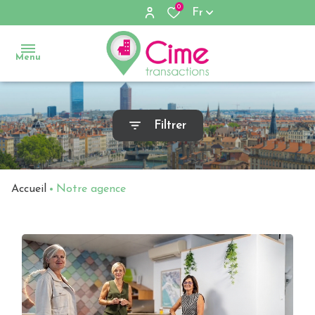
0
Fr
Menu
Accueil
Filtrer
Ventes
Locations
Accueil
Notre agence
Immobilier
d'entreprise
Notre
agence