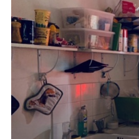
Alerte
e-
mail
Biens
vendus
Contact