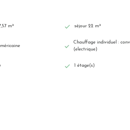
7,57 m²
séjour 22 m²
Chauffage individuel : con
américaine
(electrique)
e
1 étage(s)