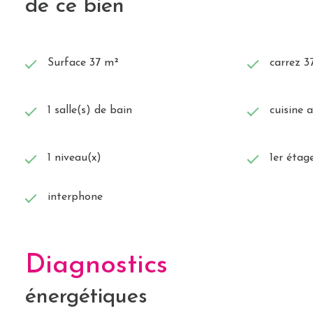
de ce bien
Surface 37 m²
carrez 3
1 salle(s) de bain
cuisine 
1 niveau(x)
1er étag
interphone
Diagnostics
énergétiques