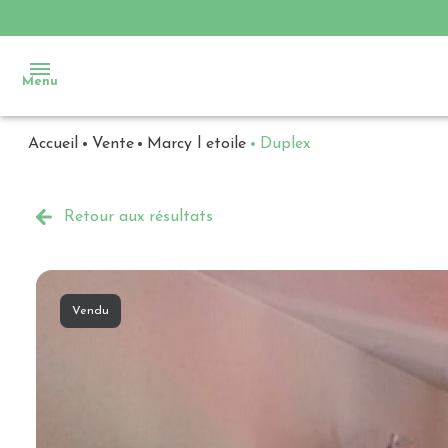
Menu
Accueil
Vente
Marcy l etoile
Duplex
Accueil
Ventes
Retour aux résultats
Locations
Immobilier
Vendu
d'entreprise
Notre
agence