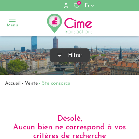
0
Fr
Menu
Accueil
Filtrer
Ventes
Locations
Accueil
Vente
Ste consorce
Immobilier
d'entreprise
Désolé,
Notre
Aucun bien ne correspond à vos
agence
critères de recherche