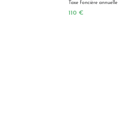
Taxe foncière annuelle
110 €
) *
t (%) *