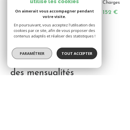
utilise les cookies
Prix de vente
Charges
On aimerait vous accompagner pendant
27 000 €
152 €
votre visite.
Les honoraires d'agence seront
En poursuivant, vous acceptez l'utilisation des
intégralement à la charge du vendeur
cookies par ce site, afin de vous proposer des
contenus adaptés et réaliser des statistiques !
PARAMÉTRER
TOUT ACCEPTER
Calcul
des mensualités
Montant du crédit*
Durée (années
Votre apport *
Taux d'emprun