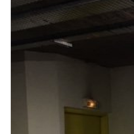
Alerte
e-
mail
Biens
vendus
Contact