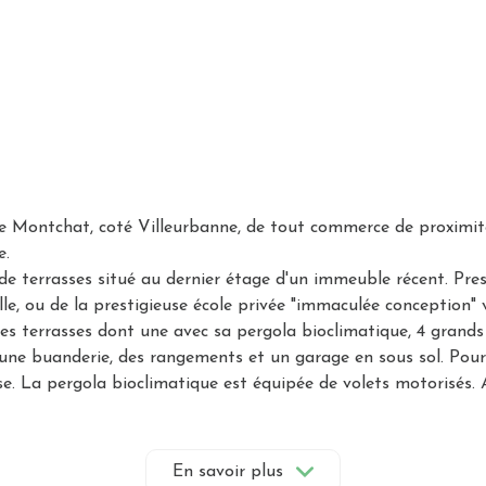
e Montchat, coté Villeurbanne, de tout commerce de proximit
e.
de terrasses situé au dernier étage d'un immeuble récent. Pr
alle, ou de la prestigieuse école privée "immaculée conceptio
 les terrasses dont une avec sa pergola bioclimatique, 4 grand
 une buanderie, des rangements et un garage en sous sol. Pour
sse. La pergola bioclimatique est équipée de volets motorisés.
rix. Garage à vélo dans la résidence. Etiquette énergétique C.
s de copropriété. Pas de procédure en cours.
3680445
En savoir plus