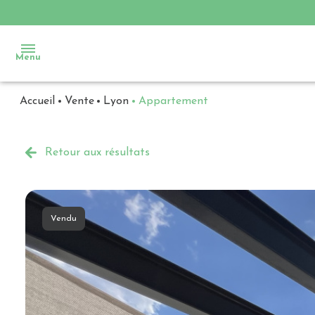
Menu
Accueil
Vente
Lyon
Appartement
Accueil
Ventes
Retour aux résultats
Locations
Immobilier
Vendu
d'entreprise
Notre
agence