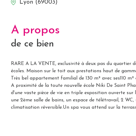
Lyon (69003)
A propos
de ce bien
RARE A LA VENTE, exclusivité à deux pas du quartier d
écoles. Maison sur le toit aux prestations haut de gamm
Très bel appartement familial de 130 m² avec ses110 m² 
A proximité de la toute nouvelle école Niki De Saint Ph
d'une vaste pièce de vie en triple exposition ouverte sur
une 2ème salle de bains, un espace de télétravail, 2 WC,
climatisation réversible.Un spa vous attend sur la terra
votre confort, un garage en sous sol est inclus dans ce p
entre 1600 et 2230 € par an.. Charges: 3996 €/an. 88 lot
Contact Emmanuelle Lyonnet au 0633214629 - RSAC 52