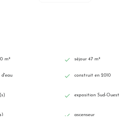
30 m²
séjour 47 m²
) d'eau
construit en 2010
(s)
exposition Sud-Ouest
s)
ascenseur