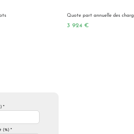
ots
Quote part annuelle des charg
3 924 €
) *
t (%) *