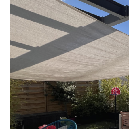
Alerte
e-
mail
Biens
vendus
Contact