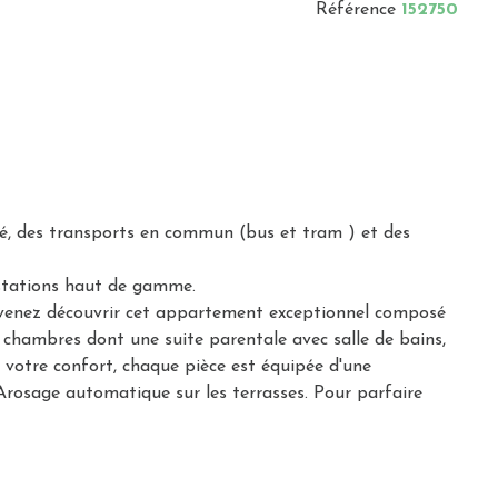
Référence
152750
é, des transports en commun (bus et tram ) et des
estations haut de gamme.
n" venez découvrir cet appartement exceptionnel composé
s chambres dont une suite parentale avec salle de bains,
 votre confort, chaque pièce est équipée d'une
 Arosage automatique sur les terrasses. Pour parfaire
 Estimation des couts annuels d'énergie du logement: