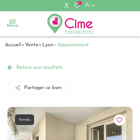
0
Fr
Menu
Accueil
Vente
Lyon
Appartement
Accueil
Ventes
Retour aux résultats
Locations
Partager ce bien
Immobilier
d'entreprise
Notre
Vendu
agence