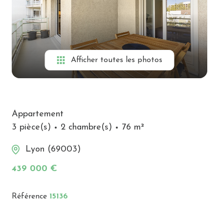
Alerte
e-
mail
Biens
Afficher toutes les photos
vendus
Contact
Appartement
3 pièce(s)
2 chambre(s)
76 m²
Lyon (69003)
439 000 €
Référence
15136