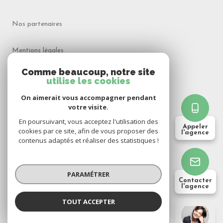
Nos partenaires
Mentions légales
Comme beaucoup, notre site
Admin
utilise les cookies
On aimerait vous accompagner pendant
Politique RGPD
votre visite.
En poursuivant, vous acceptez l'utilisation des
Appeler
Cookies
cookies par ce site, afin de vous proposer des
l'agence
contenus adaptés et réaliser des statistiques !
© 2026 | Tous droits réservés
PARAMÉTRER
Contacter
l'agence
Réalisé par
TOUT ACCEPTER
CIME Transactions
Agence