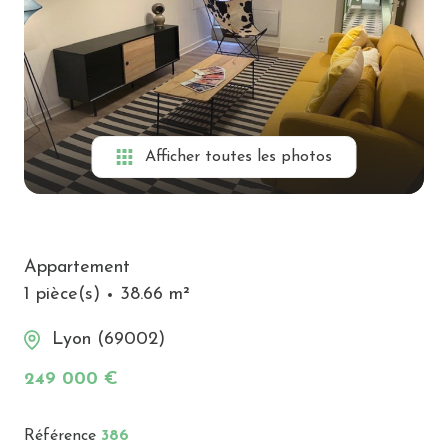
Alerte
e-
mail
Biens
vendus
Afficher toutes les photos
Contact
Appartement
1 pièce(s)
38.66 m²
Lyon (69002)
249 000 €
Référence
386