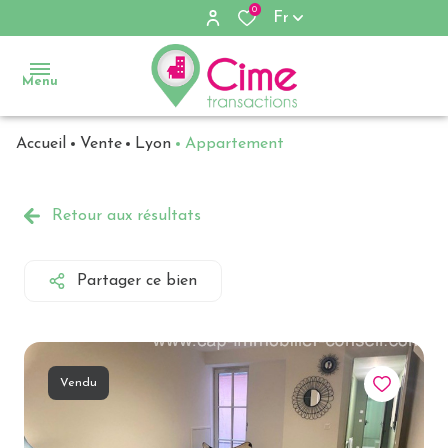
0
Fr
Menu
Accueil
Vente
Lyon
Appartement
Accueil
Ventes
Retour aux résultats
Locations
Partager ce bien
Immobilier
d'entreprise
Notre
Vendu
agence