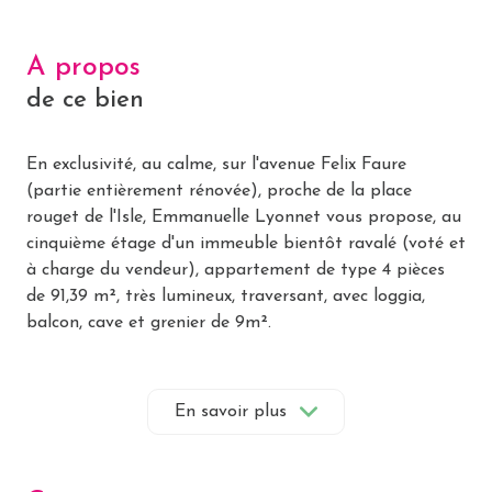
A propos
de ce bien
En exclusivité, au calme, sur l'avenue Felix Faure
(partie entièrement rénovée), proche de la place
rouget de l'Isle, Emmanuelle Lyonnet vous propose, au
cinquième étage d'un immeuble bientôt ravalé (voté et
à charge du vendeur), appartement de type 4 pièces
de 91,39 m², très lumineux, traversant, avec loggia,
balcon, cave et grenier de 9m².
L'appartement est situé entre un supermarché et une
école. Arrêt de bus à proximité. Tout est accessible à
pied en quelques minutes.
En savoir plus
Ce logement nécessite des travaux de rénovation. Il
peut parfaitement convenir à une famille, également
parfait pour de la colocation (3 chambres de plus de