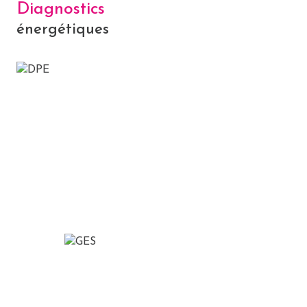
cuisine séparée
Diagnostics
énergétiques
Chauffage central : radiateur (gaz de ville)
exposition Nord-Sud
1 niveau(x)
5ème étage
8 étage(s)
ascenseur
vue rue et cour intérieure