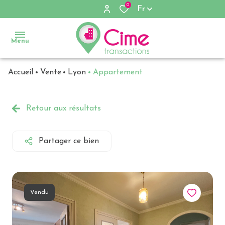
0
Fr
Menu
Accueil
Vente
Lyon
Appartement
Accueil
Ventes
Retour aux résultats
Locations
Partager ce bien
Immobilier
d'entreprise
Notre
Vendu
agence