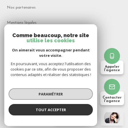
Nos partenaires
Mentions légales
Comme beaucoup, notre site
Admin
utilise les cookies
On aimerait vous accompagner pendant
Politique RGPD
votre visite.
En poursuivant, vous acceptez l'utilisation des
Appeler
Cookies
cookies par ce site, afin de vous proposer des
l'agence
contenus adaptés et réaliser des statistiques !
© 2026 | Tous droits réservés
PARAMÉTRER
Contacter
l'agence
Réalisé par
TOUT ACCEPTER
CIME Transactions
Agence