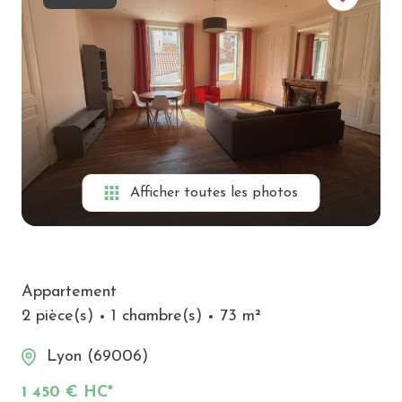
Alerte
e-
mail
Biens
vendus
Contact
Afficher toutes les photos
Appartement
2 pièce(s)
1 chambre(s)
73 m²
Lyon (69006)
1 450 € HC*