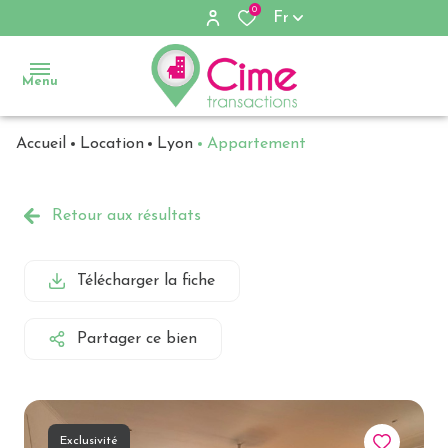
0
Fr
Menu
Accueil
Location
Lyon
Appartement
Accueil
Ventes
Retour aux résultats
Locations
Télécharger la fiche
Immobilier
d'entreprise
Partager ce bien
Notre
agence
Exclusivité